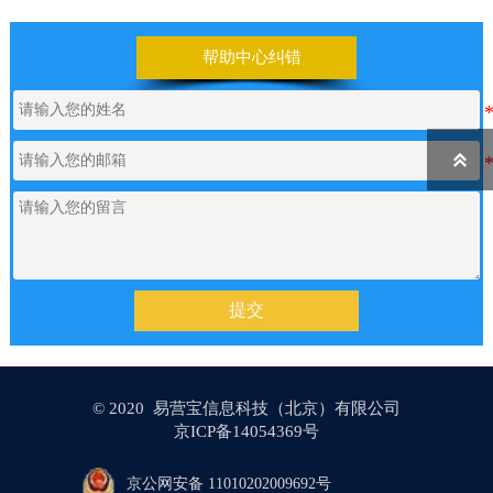
【网站建设】前台UI装修页和后台专
2026/06/25
业版编辑器里如何添加表格
帮助中心纠错
【网站建设】表单管理
2026/06/17

如何申请通义千问API的Key
2026/05/22
【网站建设】产品/新闻详情里的关键
2026/05/18
提交
词标签链接，如何设置链接文字的样
式？
© 2020 易营宝信息科技（北京）有限公司
【网站建设】AI 代码助手
2026/04/20
京ICP备14054369号
京公网安备 11010202009692号