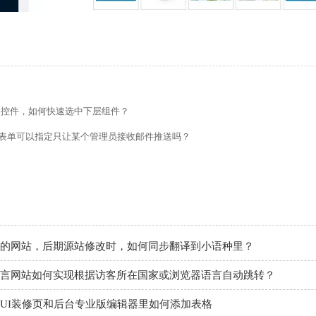
的留言板如何绑定邮件推送和微信推送？
使用独立域名和子目录上线多语言网站的区别
管理后台账号设置流程
的控件，如何快速选中下层组件？
如何做多语言网站（如何翻译网站）？
表单可以指定只让某个管理员接收邮件推送吗？
做好后如何绑定域名、选服务器上线（网站如何上线）？
导航如何设置锚点链接
的网站，后期源站修改时，如何同步翻译到小语种里？
言网站如何实现根据访客所在国家或浏览器语言自动跳转？
UI装修页和后台专业版编辑器里如何添加表格
管理