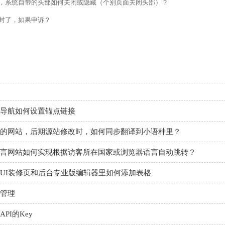
，系统自带的头部如何关闭或隐藏（个别页面关闭头部）？
使用独立域名和子目录上线多语言网站的区别
封了，如果申诉？
管理后台账号设置流程
如何做多语言网站（如何翻译网站）？
做好后如何绑定域名、选服务器上线（网站如何上线）？
导航如何设置锚点链接
的网站，后期源站修改时，如何同步翻译到小语种里？
言网站如何实现根据访客所在国家或浏览器语言自动跳转？
UI装修页和后台专业版编辑器里如何添加表格
管理
PI的Key
/新闻详情里的关键词标签链接，如何设置链接文字的样式？