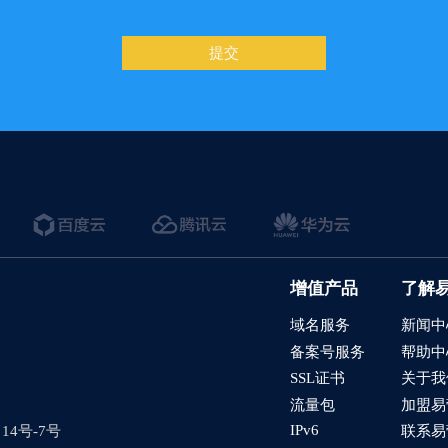
设置文字滚动样式
提交
功能
/产品的详情页，如果设置展示浏览量
结果页如何展示搜索词
过滤垃圾询盘
需求表和服务进度管理
品添加到购物车后，如何设置下右下角的购物车弹窗
增值产品
了解
言网站如何在CMS后台查看询盘
域名服务
新闻中
备案号服务
帮助中
全智达-社媒发帖
SSL证书
关于我
在线编辑
流量包
加盟易
IPv6
4号-7号
联系易
的留言板如何绑定邮件推送和微信推送？