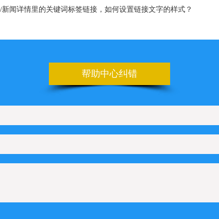
代码助手
nner
板上如何设置日期的选项
帮助中心纠错
申请百度地图的key
设置管理后台的登录地址
上如何配置Line在线咨询
如何配置KakaoTalk在线咨询
如何配置Telegram在线咨询
何配置Microsoft Teams在线咨询
Q管理