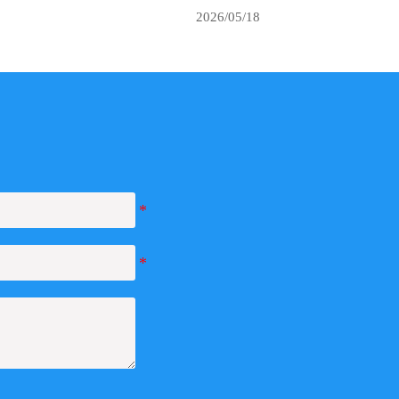
2026/04/20
2026/04/16
2026/04/08
2026/03/17
2026/02/02
2026/01/22
2026/01/22
2026/01/22
2026/01/14
2026/01/13
2025/12/08